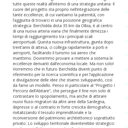
tutte queste realtà all’interno di una strategia unitaria. Il
cuore del progetto sta proprio nell’integrazione delle
tante eccellenze, di cui vantiamo la paternità, con
l’aggiunta di trovarci in una posizione geografica
strategica: Berchidda dista 35 km da Olbia, è al centro
di una nuova arteria viaria che finalmente dimezza i
tempi di raggiungimento tra i principali scali
aeroportuali. Questa nuova infrastruttura, giunta dopo
trent’anni di attesa, ci collega rapidamente a porti e
aeroporti, facilitando il turismo sia aereo che
marittimo. Dovremmo provare a mettere a sistema le
eccellenze derivanti dall’economia locale. Ma non solo!
Vorremmo che in futuro Berchidda diventi punto di
riferimento per la ricerca scientifica e per l’applicazione
e divulgazione delle idee che stiamo sviluppando, così
da farne un modello. Penso in particolare al “Progetto I
Percorsi dell’Abitare”, che persegue il fine non solo di
contrastare lo spopolamento, ma anche di attirare
nuovi flussi migratori da altre aree della Sardegna,
depresse o al contrario in forte crescita demografica,
rivitalizzando il tessuto imprenditoriale e la
riconversione del patrimonio architettonico soprattutto
privato. Lo sviluppo territoriale diventerebbe strategico: