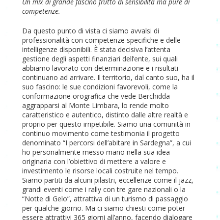
Un mix di grande fascino frutto di sensibilità ma pure di
competenze.
Da questo punto di vista ci siamo avvalsi di
professionalità con competenze specifiche e delle
intelligenze disponibili. È stata decisiva l’attenta
gestione degli aspetti finanziari dell’ente, sui quali
abbiamo lavorato con determinazione e i risultati
continuano ad arrivare. Il territorio, dal canto suo, ha il
suo fascino: le sue condizioni favorevoli, come la
conformazione orografica che vede Berchidda
aggrapparsi al Monte Limbara, lo rende molto
caratteristico e autentico, distinto dalle altre realtà e
proprio per questo irripetibile. Siamo una comunità in
continuo movimento come testimonia il progetto
denominato “I percorsi dell’abitare in Sardegna”, a cui
ho personalmente messo mano nella sua idea
originaria con l’obiettivo di mettere a valore e
investimento le risorse locali costruite nel tempo.
Siamo partiti da alcuni pilastri, eccellenze come il jazz,
grandi eventi come i rally con tre gare nazionali o la
“Notte di Gelo”, attrattiva di un turismo di passaggio
per qualche giorno. Ma ci siamo chiesti come poter
essere attrattivi 365 giorni all’anno, facendo dialogare