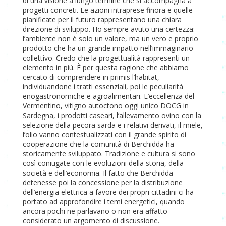
di una visione a lungo termine che si accompagna a
progetti concreti. Le azioni intraprese finora e quelle
pianificate per il futuro rappresentano una chiara
direzione di sviluppo. Ho sempre avuto una certezza:
l’ambiente non è solo un valore, ma un vero e proprio
prodotto che ha un grande impatto nell’immaginario
collettivo. Credo che la progettualità rappresenti un
elemento in più. È per questa ragione che abbiamo
cercato di comprendere in primis l’habitat,
individuandone i tratti essenziali, poi le peculiarità
enogastronomiche e agroalimentari. L’eccellenza del
Vermentino, vitigno autoctono oggi unico DOCG in
Sardegna, i prodotti caseari, l’allevamento ovino con la
selezione della pecora sarda e i relativi derivati, il miele,
l’olio vanno contestualizzati con il grande spirito di
cooperazione che la comunità di Berchidda ha
storicamente sviluppato. Tradizione e cultura si sono
così coniugate con le evoluzioni della storia, della
società e dell’economia. Il fatto che Berchidda
detenesse poi la concessione per la distribuzione
dell’energia elettrica a favore dei propri cittadini ci ha
portato ad approfondire i temi energetici, quando
ancora pochi ne parlavano o non era affatto
considerato un argomento di discussione.