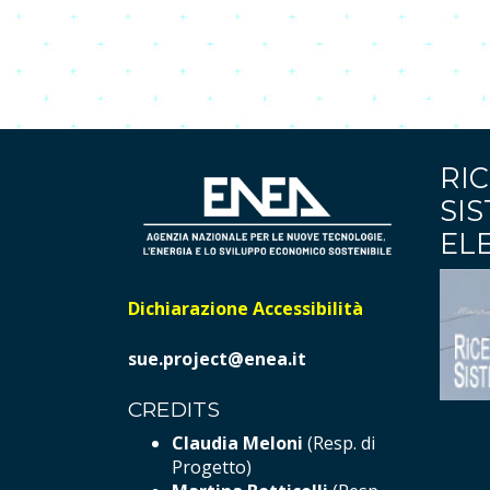
RIC
SI
EL
Dichiarazione Accessibilità
sue.project@enea.it
CREDITS
Claudia Meloni
(Resp. di
Progetto)