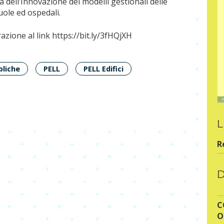
 dell’Innovazione dei modelli gestionali delle
uole ed ospedali.
azione al link https://bit.ly/3fHQjXH
bliche
PELL
PELL Edifici
L
R
C
O