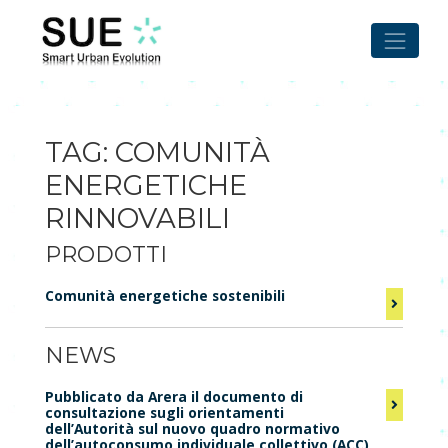
Skip
to
content
TAG:
COMUNITÀ
ENERGETICHE
RINNOVABILI
PRODOTTI
Comunità energetiche sostenibili
NEWS
Pubblicato da Arera il documento di
consultazione sugli orientamenti
dell’Autorità sul nuovo quadro normativo
dell’autoconsumo individuale,collettivo (ACC)