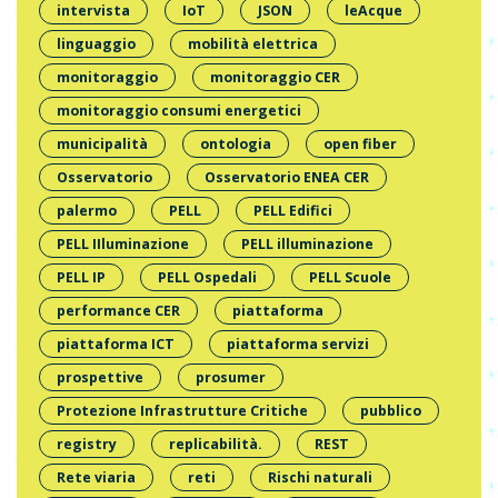
intervista
IoT
JSON
leAcque
linguaggio
mobilità elettrica
monitoraggio
monitoraggio CER
monitoraggio consumi energetici
municipalità
ontologia
open fiber
Osservatorio
Osservatorio ENEA CER
palermo
PELL
PELL Edifici
PELL IIluminazione
PELL illuminazione
PELL IP
PELL Ospedali
PELL Scuole
performance CER
piattaforma
piattaforma ICT
piattaforma servizi
prospettive
prosumer
Protezione Infrastrutture Critiche
pubblico
registry
replicabilità.
REST
Rete viaria
reti
Rischi naturali