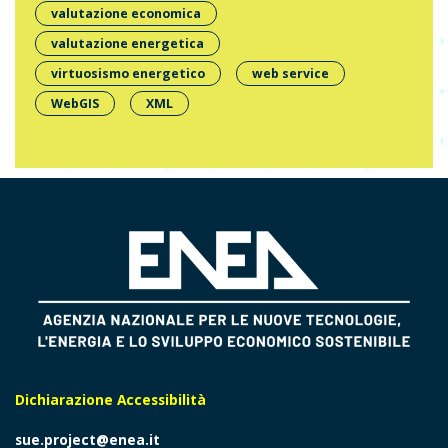
valutazione economica
valutazione energetica
virtuosismo energetico
web service
WebGIS
XML
Dichiarazione Accessibilità
sue.project@enea.it