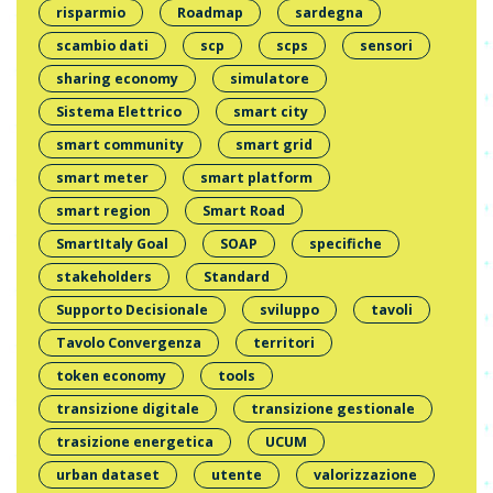
risparmio
Roadmap
sardegna
scambio dati
scp
scps
sensori
sharing economy
simulatore
Sistema Elettrico
smart city
smart community
smart grid
smart meter
smart platform
smart region
Smart Road
SmartItaly Goal
SOAP
specifiche
stakeholders
Standard
Supporto Decisionale
sviluppo
tavoli
Tavolo Convergenza
territori
token economy
tools
transizione digitale
transizione gestionale
trasizione energetica
UCUM
urban dataset
utente
valorizzazione