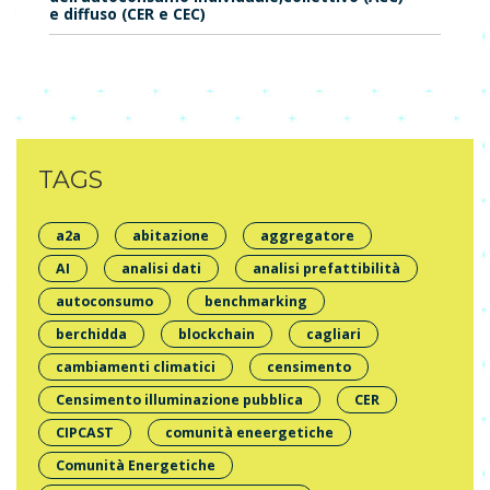
e diffuso (CER e CEC)
TAGS
a2a
abitazione
aggregatore
AI
analisi dati
analisi prefattibilità
autoconsumo
benchmarking
berchidda
blockchain
cagliari
cambiamenti climatici
censimento
Censimento illuminazione pubblica
CER
CIPCAST
comunità eneergetiche
Comunità Energetiche