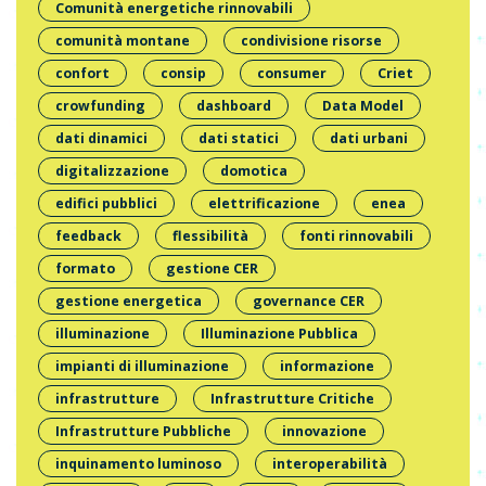
Comunità energetiche rinnovabili
comunità montane
condivisione risorse
confort
consip
consumer
Criet
crowfunding
dashboard
Data Model
dati dinamici
dati statici
dati urbani
digitalizzazione
domotica
edifici pubblici
elettrificazione
enea
feedback
flessibilità
fonti rinnovabili
formato
gestione CER
gestione energetica
governance CER
illuminazione
Illuminazione Pubblica
impianti di illuminazione
informazione
infrastrutture
Infrastrutture Critiche
Infrastrutture Pubbliche
innovazione
inquinamento luminoso
interoperabilità