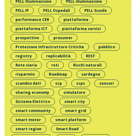
PELL IIluminazione
PELL illuminazione
PELL IP
PELL Ospedali
PELL Scuole
performance CER
piattaforma
piattaforma ICT
piattaforma servizi
prospettive
prosumer
Protezione Infrastrutture Critiche
pubblico
registry
replicabilità.
REST
Rete viaria
reti
Rischi naturali
risparmio
Roadmap
sardegna
scambio dati
scp
scps
sensori
sharing economy
simulatore
Sistema Elettrico
smart city
smart community
smart grid
smart meter
smart platform
smart region
Smart Road