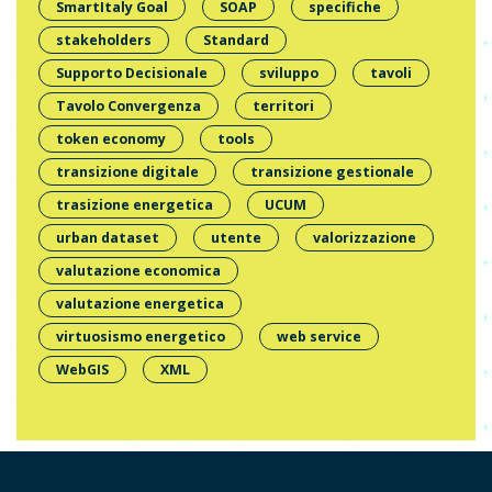
SmartItaly Goal
SOAP
specifiche
stakeholders
Standard
Supporto Decisionale
sviluppo
tavoli
Tavolo Convergenza
territori
token economy
tools
transizione digitale
transizione gestionale
trasizione energetica
UCUM
urban dataset
utente
valorizzazione
valutazione economica
valutazione energetica
virtuosismo energetico
web service
WebGIS
XML