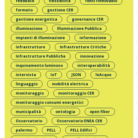
feedback
flessibilità
fonti rinnovabili
formato
gestione CER
gestione energetica
governance CER
illuminazione
Illuminazione Pubblica
impianti di illuminazione
informazione
infrastrutture
Infrastrutture Critiche
Infrastrutture Pubbliche
innovazione
inquinamento luminoso
interoperabilità
intervista
IoT
JSON
leAcque
linguaggio
mobilità elettrica
monitoraggio
monitoraggio CER
monitoraggio consumi energetici
municipalità
ontologia
open fiber
Osservatorio
Osservatorio ENEA CER
palermo
PELL
PELL Edifici