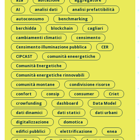
a2a
abitazione
aggregatore
AI
analisi dati
analisi prefattibilità
autoconsumo
benchmarking
berchidda
blockchain
cagliari
cambiamenti climatici
censimento
Censimento illuminazione pubblica
CER
CIPCAST
comunità eneergetiche
Comunità Energetiche
Comunità energetiche rinnovabili
comunità montane
condivisione risorse
confort
consip
consumer
Criet
crowfunding
dashboard
Data Model
dati dinamici
dati statici
dati urbani
digitalizzazione
domotica
edifici pubblici
elettrificazione
enea