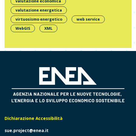
valutazione economica
valutazione energetica
virtuosismo energetico
web service
WebGIS
XML
Dichiarazione Accessibilità
sue.project@enea.it