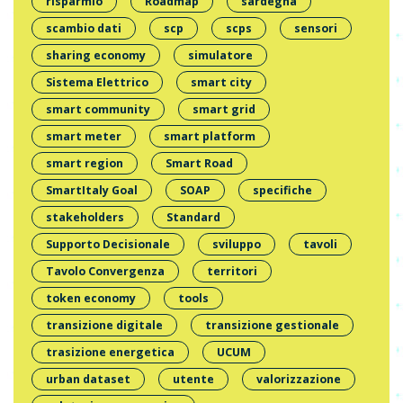
risparmio
Roadmap
sardegna
scambio dati
scp
scps
sensori
sharing economy
simulatore
Sistema Elettrico
smart city
smart community
smart grid
smart meter
smart platform
smart region
Smart Road
SmartItaly Goal
SOAP
specifiche
stakeholders
Standard
Supporto Decisionale
sviluppo
tavoli
Tavolo Convergenza
territori
token economy
tools
transizione digitale
transizione gestionale
trasizione energetica
UCUM
urban dataset
utente
valorizzazione