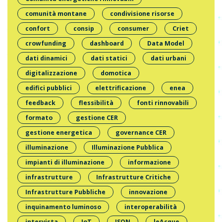
comunità montane
condivisione risorse
confort
consip
consumer
Criet
crowfunding
dashboard
Data Model
dati dinamici
dati statici
dati urbani
digitalizzazione
domotica
edifici pubblici
elettrificazione
enea
feedback
flessibilità
fonti rinnovabili
formato
gestione CER
gestione energetica
governance CER
illuminazione
Illuminazione Pubblica
impianti di illuminazione
informazione
infrastrutture
Infrastrutture Critiche
Infrastrutture Pubbliche
innovazione
inquinamento luminoso
interoperabilità
intervista
IoT
JSON
leAcque