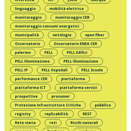
linguaggio
mobilità elettrica
monitoraggio
monitoraggio CER
monitoraggio consumi energetici
municipalità
ontologia
open fiber
Osservatorio
Osservatorio ENEA CER
palermo
PELL
PELL Edifici
PELL IIluminazione
PELL illuminazione
PELL IP
PELL Ospedali
PELL Scuole
performance CER
piattaforma
piattaforma ICT
piattaforma servizi
prospettive
prosumer
Protezione Infrastrutture Critiche
pubblico
registry
replicabilità.
REST
Rete viaria
reti
Rischi naturali