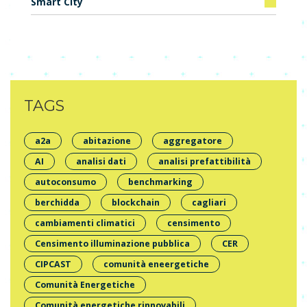
Smart City
TAGS
a2a
abitazione
aggregatore
AI
analisi dati
analisi prefattibilità
autoconsumo
benchmarking
berchidda
blockchain
cagliari
cambiamenti climatici
censimento
Censimento illuminazione pubblica
CER
CIPCAST
comunità eneergetiche
Comunità Energetiche
Comunità energetiche rinnovabili