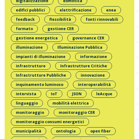
digitalizzazione
domotica
edifici pubblici
elettrificazione
enea
feedback
flessibilità
fonti rinnovabili
formato
gestione CER
gestione energetica
governance CER
illuminazione
Illuminazione Pubblica
impianti di illuminazione
informazione
infrastrutture
Infrastrutture Critiche
Infrastrutture Pubbliche
innovazione
inquinamento luminoso
interoperabilità
intervista
IoT
JSON
leAcque
linguaggio
mobilità elettrica
monitoraggio
monitoraggio CER
monitoraggio consumi energetici
municipalità
ontologia
open fiber