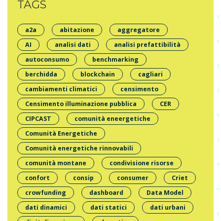
TAGS
a2a
abitazione
aggregatore
AI
analisi dati
analisi prefattibilità
autoconsumo
benchmarking
berchidda
blockchain
cagliari
cambiamenti climatici
censimento
Censimento illuminazione pubblica
CER
CIPCAST
comunità eneergetiche
Comunità Energetiche
Comunità energetiche rinnovabili
comunità montane
condivisione risorse
confort
consip
consumer
Criet
crowfunding
dashboard
Data Model
dati dinamici
dati statici
dati urbani