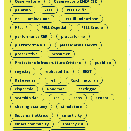
Osservatorio
Osservatorio ENEA CER
palermo
PELL
PELL Edifici
PELL IIluminazione
PELL illuminazione
PELL IP
PELL Ospedali
PELL Scuole
performance CER
piattaforma
piattaforma ICT
piattaforma servizi
prospettive
prosumer
Protezione Infrastrutture Critiche
pubblico
registry
replicabilità.
REST
Rete viaria
reti
Rischi naturali
risparmio
Roadmap
sardegna
scambio dati
scp
scps
sensori
sharing economy
simulatore
Sistema Elettrico
smart city
smart community
smart grid