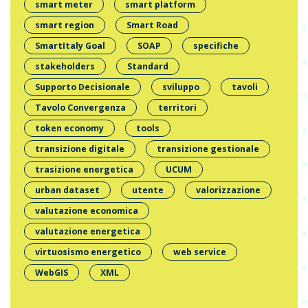
smart meter
smart platform
smart region
Smart Road
SmartItaly Goal
SOAP
specifiche
stakeholders
Standard
Supporto Decisionale
sviluppo
tavoli
Tavolo Convergenza
territori
token economy
tools
transizione digitale
transizione gestionale
trasizione energetica
UCUM
urban dataset
utente
valorizzazione
valutazione economica
valutazione energetica
virtuosismo energetico
web service
WebGIS
XML